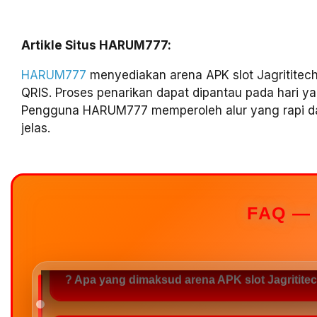
? Apa yang dimaksud arena APK slot Jagrititec
Artikle Situs HARUM777:
? Bagaimana peran QRIS dalam alur top-up d
HARUM777
menyediakan arena APK slot Jagrititec
QRIS. Proses penarikan dapat dipantau pada hari y
Pengguna HARUM777 memperoleh alur yang rapi d
jelas.
? Apakah penarikan selalu selesai pada hari 
? Mengapa brand HARUM777 disebut sebagai e
FAQ —
? Apa yang perlu dicek sebelum mengunduh A
? Apa yang dimaksud arena APK slot Jagrititec