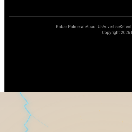
Kabar Palmerah
About Us
Advertise
Keten
"Belum banyak yang istimewa di luar kemudahan 
Copyright 2026