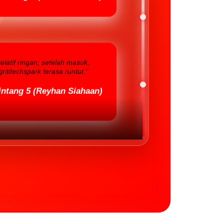
Bintang 5 (Rizki Tambuah)
latif ringan; setelah masuk,
rititechspark terasa runtut."
intang 5 (Reyhan Siahaan)
sempat ditinjau berulang karena
an rinciannya. Alurnya cukup
Bintang 5 (Bang Simon)