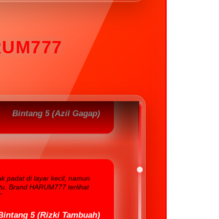
RUM777
 untuk isi saldo di HARUM777.
ubah, jadi tidak perlu menebak-
Bintang 5 (Azil Gagap)
k padat di layar kecil, namun
tu. Brand HARUM777 terlihat
"