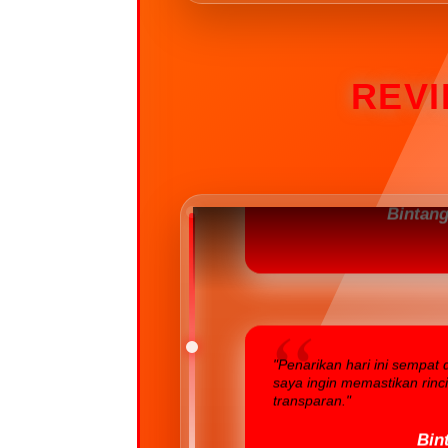
REVI
"Unduhan APK-nya relatif r
navigasi ke tema Jagrititech
Bintang
"Penarikan hari ini sempat 
saya ingin memastikan rinc
transparan."