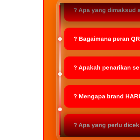
? Apa yang dimaksud ar
? Bagaimana peran QR
? Apakah penarikan se
? Mengapa brand HARU
? Apa yang perlu dic